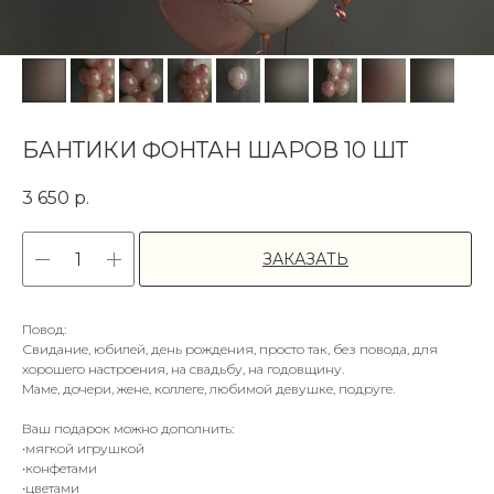
БАНТИКИ ФОНТАН ШАРОВ 10 ШТ
3 650
р.
ЗАКАЗАТЬ
Повод:
Свидание, юбилей, день рождения, просто так, без повода, для
хорошего настроения, на свадьбу, на годовщину.
Маме, дочери, жене, коллеге, любимой девушке, подруге.
Ваш подарок можно дополнить:
•мягкой игрушкой
•конфетами
•цветами